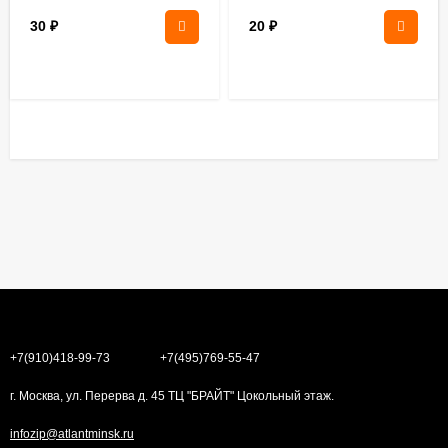
30
₽
20
₽
+7(910)418-99-73
+7(495)769-55-47
г. Москва, ул. Перерва д. 45 ТЦ "БРАЙТ" Цокольный этаж.
infozip@atlantminsk.ru