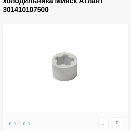
холодильника Минск Атлант
301410107500