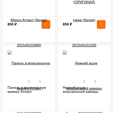
Минск-Атлант (белая)
узкая (белая)
301540103800
301540101200
850
₽
850
₽
Панель в морозильную
Нижний ящик
камеру Атлант
морозильной камеры
341410105200
Атлант 769748401900