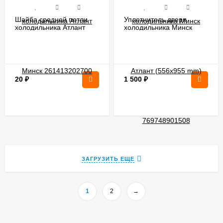
Шайба средней петли
Уплотнитель двери
холодильника Атлант
холодильника Минск
Минск 261413202700
Атлант (556x955 mm)
769748901508
20
₽
1 500
₽
ЗАГРУЗИТЬ ЕЩЕ
1
2
→