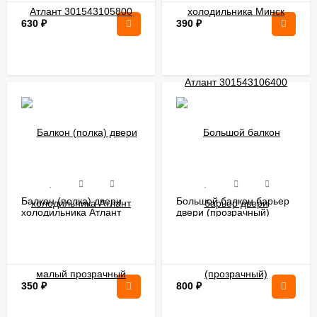
630
₽
390
₽
Балкон (полка) двери
Большой балкон барьер
холодильника Атлант
двери (прозрачный)
малый прозрачный
301543105802
301543305902
350
₽
800
₽