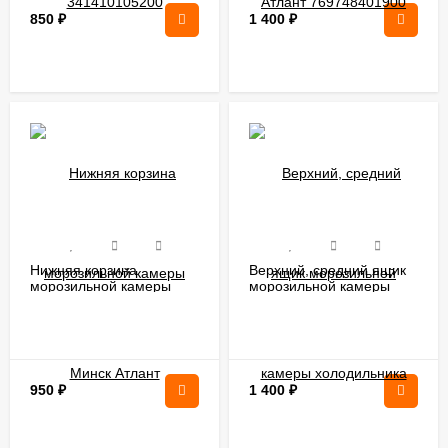
850
₽
1 400
₽
Нижняя корзина
Верхний, средний ящик
морозильной камеры
морозильной камеры
Минск Атлант
холодильника Атлант
202500406100
769748401800
950
₽
1 400
₽