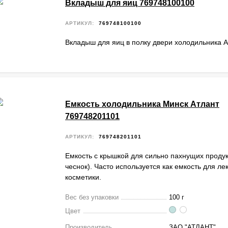
Вкладыш для яиц 769748100100
АРТИКУЛ:
769748100100
Вкладыш для яиц в полку двери холодильника А
Емкость холодильника Минск Атлант
769748201101
АРТИКУЛ:
769748201101
Емкость с крышкой для сильно пахнущих продукт
чеснок). Часто используется как емкость для ле
косметики.
Вес без упаковки
100 г
Цвет
Производитель
ЗАО "АТЛАНТ"