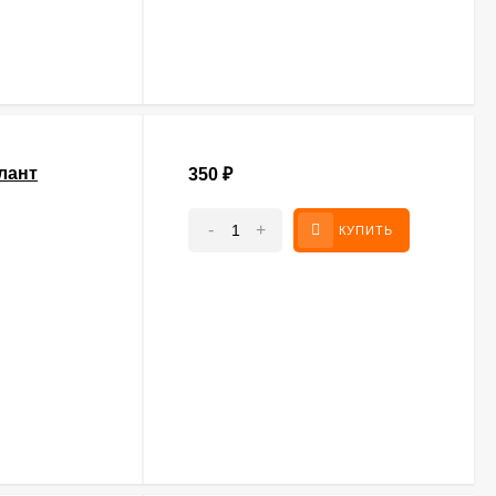
лант
350
₽
-
+
КУПИТЬ