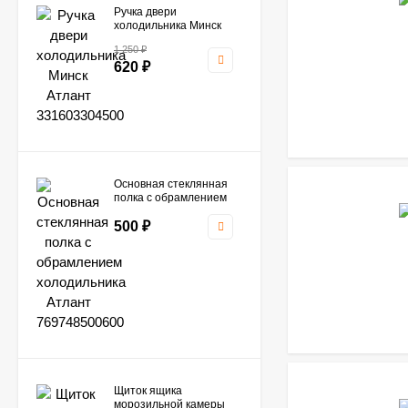
Ручка двери
холодильника Минск
Атлант 331603304500
1 250
₽
620
₽
Основная стеклянная
полка с обрамлением
холодильника Атлант
769748500600
500
₽
Щиток ящика
морозильной камеры