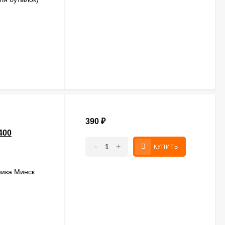
390
₽
400
-
+
КУПИТЬ
ника Минск