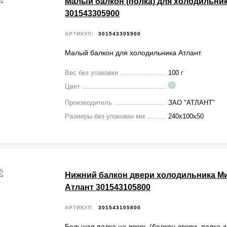
Малый балкон (полка) для холодильни
301543305900
АРТИКУЛ:
301543305900
Малый балкон для холодильника Атлант
Вес без упаковки
100 г
Цвет
Производитель
ЗАО "АТЛАНТ"
Размеры без упаковки мм
240х100х50
Нижний балкон двери холодильника М
Атлант 301543105800
АРТИКУЛ:
301543105800
Большая полка на дверь (балкон двери, полка д