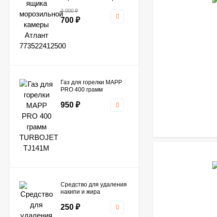
Атлант 773522412500
3 000
₽
700
₽
Газ для горелки MAPP
PRO 400 грамм
TURBOJET TJ141M
950
₽
Средство для удаления
накипи и жира
(Антинакипин) Care+
Protect - (1 пакетик)
250
₽