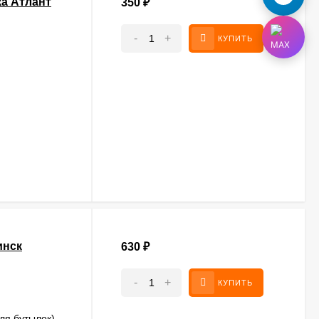
ка Атлант
350
₽
-
+
КУПИТЬ
инск
630
₽
-
+
КУПИТЬ
ля бутылок)