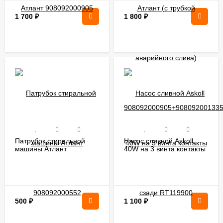
1 700
₽
1 800
₽
Патрубок стиральной
Насос сливной Askoll
машины Атлант
40W на 3 винта контакты
908092000552
сзади RT119900
500
₽
1 100
₽