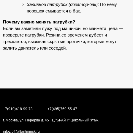
Заливной патрубок (дозатор-бак):
По нему
порошок смывается в бак.
Почему важно менять патрубки?
Если вы заметили лужу под машиной, но манжета цела —
проверьте патрубки. Резина со временем дубеет и
трескается, вызывая скрытые протечки, которые могут
залить двигатель или соседей.
+7(910)418-99-73
+7(495)769-55-47
г. Москва, ул. Перерва д. 45 ТЦ "БРАЙТ" Цокольный этаж.
infozip@atlantminsk.ru