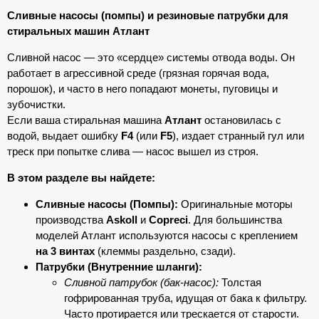
Сливные насосы (помпы) и резиновые патрубки для
стиральных машин Атлант
Сливной насос — это «сердце» системы отвода воды. Он
работает в агрессивной среде (грязная горячая вода,
порошок), и часто в него попадают монеты, пуговицы и
зубочистки.
Если ваша стиральная машина
Атлант
остановилась с
водой, выдает ошибку
F4
(или
F5
), издает странный гул или
треск при попытке слива — насос вышел из строя.
В этом разделе вы найдете:
Сливные насосы (Помпы):
Оригинальные моторы
производства
Askoll
и
Copreci
. Для большинства
моделей Атлант используются насосы с креплением
на 3 винтах
(клеммы раздельно, сзади).
Патрубки (Внутренние шланги):
Сливной патрубок (бак-насос):
Толстая
гофрированная труба, идущая от бака к фильтру.
Часто протирается или трескается от старости.