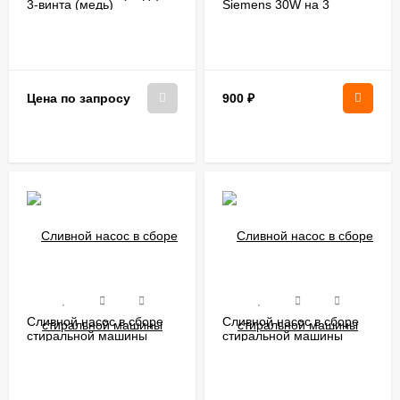
3-винта (медь)
Siemens 30W на 3
защелки фишка спереди
900
₽
Цена по запросу
Сливной насос в сборе
Сливной насос в сборе
стиральной машины
стиральной машины
Атлант 908092000905
Атлант (с трубкой
аварийного слива)
908092000905+908092001335