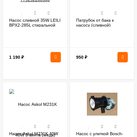
Насос сливной 35W LEILI
Патрубок от бака к
BPX2-285L стиральной
насосу (сливной)
машины 283277
стиральной машины
Атлант 775252200400
1 190
₽
950
₽
Насос Askol M231K 40W
Насос с улиткой Bosch-