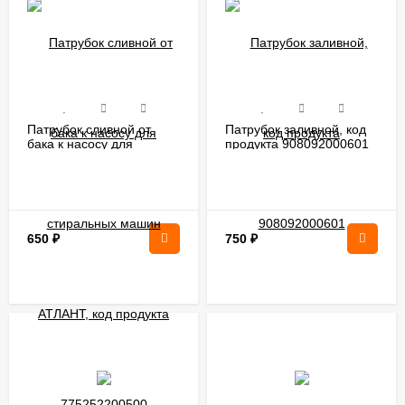
Патрубок сливной от
Патрубок заливной, код
бака к насосу для
продукта 908092000601
стиральных машин
АТЛАНТ, код продукта
775252200500
650
₽
750
₽