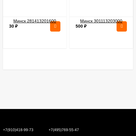
30
₽
500
₽
+7(910)418-99-73
+7(495)769-55-47