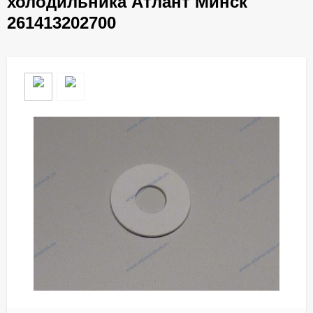
холодильника Атлант Минск
261413202700