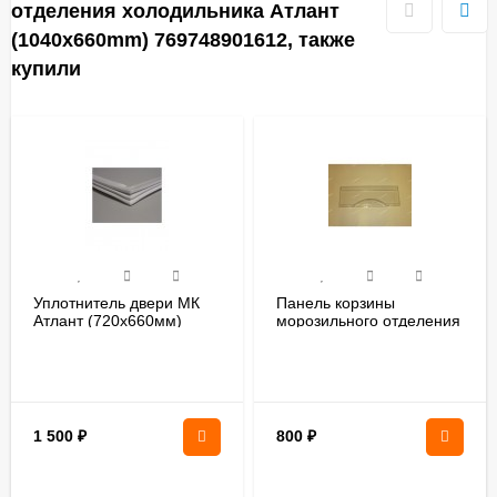
отделения холодильника Атлант
(1040х660mm) 769748901612, также
купили
Уплотнитель двери МК
Панель корзины
Атлант (720х660мм)
морозильного отделения
769748901617
773522406400
1 500
₽
800
₽