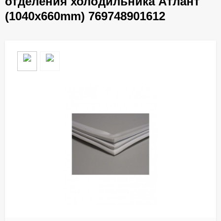
отделения холодильника Атлант
(1040х660mm) 769748901612