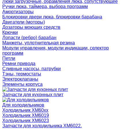
Люки загрузочные, обрамления люка, сопутствующее
Ручки люка, таймера, выбора программ
Амортизаторы
Блокировки двери люка, блокировки барабана
Двигатели (моторы)
Дозаторы моющих средств
Крючки
Лопасти (ребро) барабан
Манжеты, уплотнительная резина
Модули управления, модули индикации, селектор
программ
Петли
Ремни привода
Сливные насосы, патрубки
Тэны, термостаты
Электроклапаны
Элементы корпуса
Запчасти для кухонных плит
Для холодильников
Холодильник ХМ60xx
Холодильник ХМ6019
Холодильник ХМ6023
Запчасти для холодильника ХМ6022.