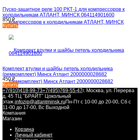
Пуско-защитное реле 100 РКТ-1 для компрессоров к
холодильникам АТЛАНТ, МИНСК 064114901600
850
₽
Купить
Комплект втулки и шайбы петель холодильника
(ремкомплект) Минск Атлант 2000000028682
450
₽
Купить
+7(910)418-99-73
+7(495)769-55-47
г. Москва, ул. Перерва
д. 45 ТЦ "БРАЙТ" Цокольный
этаж.
infozip@atlantminsk.ru
Пн-Пт с 10-00 до 20-00, Сб с
11-00 до 17-00, Вс Выходной
Компания
Магазин
Корзина
Личный кабинет