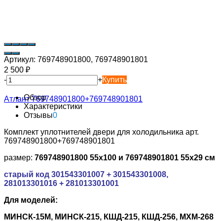
Артикул:
769748901800, 769748901801
2 500
₽
-
+
Купить
Обзор
Характеристики
Отзывы
0
Комплект уплотнителей двери для холодильника арт.
769748901800+769748901801
размер:
769748901800
55х100 и 769748901801 55х29 см
старый код 301543301007 + 301543301008,
281013301016 + 281013301001
Для моделей:
МИНСК-15М, МИНСК-215, КШД-215, КШД-256, МХМ-268