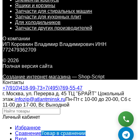
Ящики и корзины
Запчасти для стиральных машин
Запчасти для кухонных плит
Для холодильников
Запчасти других производителей
О компании
ИП Коровкин Владимир Владимирович ИНН
772479362709
© 2026
Полная версия сайта
Создание интернет-магазина
— Shop-Script
Контакты
+7(910)418-99-73
+7(495)769-55-47
г. Москва, ул. Перерва д. 45 ТЦ "БРАЙТ" Цокольный
этаж.
infozip@atlantminsk.ru
Пн-Пт с 10-00 до 20-00, Сб с
11-00 до 17-00, Вс Выходной
Личный кабинет
Избранное
Сравнение
Товар в сравнении
Вход