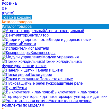
Корзина
0
₽
(пусто)
Товар в корзине!
Каталог товаров
Каталог товаров
Агрегат холодильный
Вентилятор
Двери и дверные петли
Емкости
Испарители
Компрессоры
Модули управления
Ножки холодильника
Фурнитура, ножки, петли
Панели и щитки
Полки двери
Полки стеклянные
Пускозащитные реле
Ручки
Выключатели и лампочки
Терморегуляторы и датчики
Уплотнительная резина
Комплекты по моделям