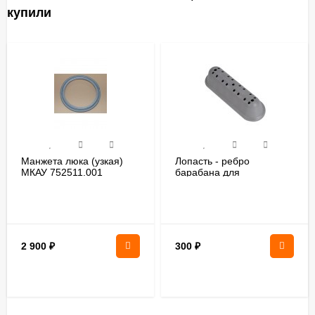
купили
Манжета люка (узкая)
Лопасть - ребро
МКАУ 752511.001
барабана для
стиральной машины
стиральных машин
Атлант 908092000500
Атлант арт.
773522401600
2 900
₽
300
₽