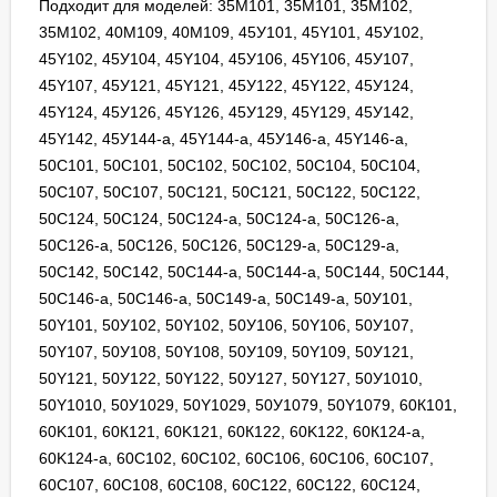
Подходит для моделей: 35М101, 35M101, 35М102,
35M102, 40М109, 40M109, 45У101, 45Y101, 45У102,
45Y102, 45У104, 45Y104, 45У106, 45Y106, 45У107,
45Y107, 45У121, 45Y121, 45У122, 45Y122, 45У124,
45Y124, 45У126, 45Y126, 45У129, 45Y129, 45У142,
45Y142, 45У144-а, 45Y144-a, 45У146-а, 45Y146-a,
50С101, 50C101, 50С102, 50C102, 50С104, 50C104,
50С107, 50C107, 50С121, 50C121, 50С122, 50C122,
50С124, 50C124, 50С124-а, 50C124-a, 50С126-а,
50C126-a, 50С126, 50C126, 50С129-а, 50C129-a,
50С142, 50C142, 50С144-а, 50C144-a, 50С144, 50C144,
50С146-а, 50C146-a, 50С149-а, 50C149-a, 50У101,
50Y101, 50У102, 50Y102, 50У106, 50Y106, 50У107,
50Y107, 50У108, 50Y108, 50У109, 50Y109, 50У121,
50Y121, 50У122, 50Y122, 50У127, 50Y127, 50У1010,
50Y1010, 50У1029, 50Y1029, 50У1079, 50Y1079, 60К101,
60K101, 60К121, 60K121, 60К122, 60K122, 60К124-а,
60K124-a, 60С102, 60C102, 60С106, 60C106, 60С107,
60C107, 60С108, 60C108, 60С122, 60C122, 60С124,