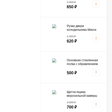
2 000
₽
(ОРИГИНАЛ)
650
₽
Ручка двери
холодильника Минск
Атлант 331603304500
1 250
₽
620
₽
Основная стеклянная
полка с обрамлением
холодильника Атлант
769748500600
500
₽
Щиток ящика
морозильной камеры
Атлант 773522412500
3 000
₽
700
₽