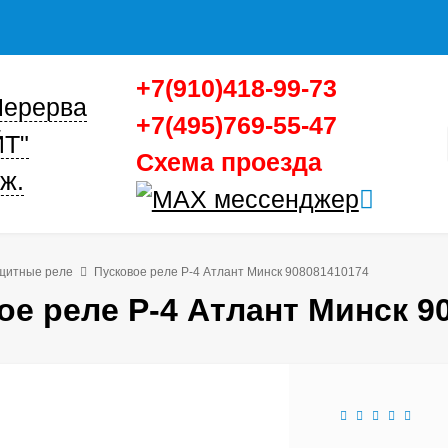
+7(910)418-99-73
 Перерва
+7(495)769-55-47
ЙТ"
Схема проезда
ж.
щитные реле
Пусковое реле Р-4 Атлант Минск 908081410174
ое реле Р-4 Атлант Минск 9