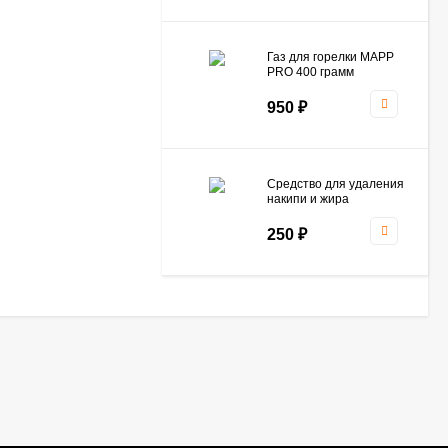
Газ для горелки MAPP
PRO 400 грамм
TURBOJET TJ141M
950
₽
Средство для удаления
накипи и жира
(Антинакипин) Care+
Protect - (1 пакетик)
250
₽