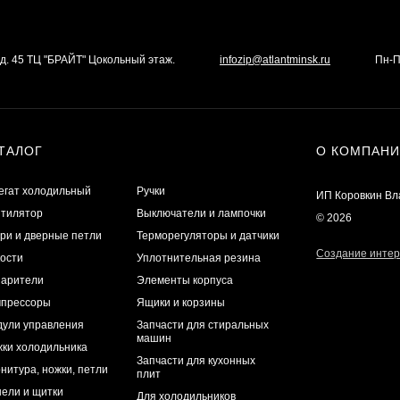
а д. 45 ТЦ "БРАЙТ" Цокольный этаж.
infozip@atlantminsk.ru
Пн-П
ТАЛОГ
О КОМПАН
егат холодильный
Ручки
ИП Коровкин В
тилятор
Выключатели и лампочки
© 2026
ри и дверные петли
Терморегуляторы и датчики
Создание интер
ости
Уплотнительная резина
арители
Элементы корпуса
мпрессоры
Ящики и корзины
ули управления
Запчасти для стиральных
машин
ки холодильника
Запчасти для кухонных
нитура, ножки, петли
плит
ели и щитки
Для холодильников