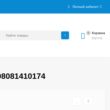
Личный кабинет
Корзина
0
(пусто)
08081410174