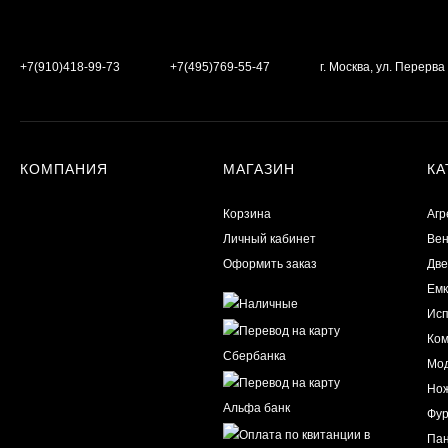
+7(910)418-99-73
+7(495)769-55-47
г. Москва, ул. Перерв
КОМПАНИЯ
МАГАЗИН
КА
Корзина
Агр
Личный кабинет
Вен
Оформить заказ
Две
Емк
Исп
Ко
Мод
Нож
Фур
Пан