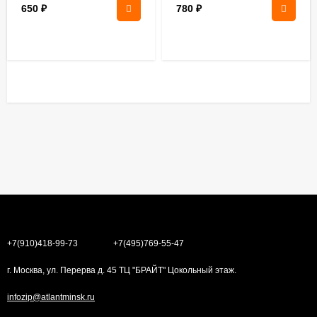
650
₽
780
₽
+7(910)418-99-73
+7(495)769-55-47
г. Москва, ул. Перерва д. 45 ТЦ "БРАЙТ" Цокольный этаж.
infozip@atlantminsk.ru