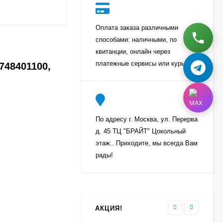
Оплата заказа различными
Щиток ящика
способами: наличными, по
морозильной камеры
квитанции, онлайн через
Атлант 773522412500
3 000
₽
платежные сервисы или курьеру
748401100,
700
₽
Газ для горелки MAPP
PRO 400 грамм
По адресу г. Москва, ул. Перерва
TURBOJET TJ141M
950
₽
д. 45 ТЦ "БРАЙТ" Цокольный
этаж.. Приходите, мы всегда Вам
рады!
Средство для удаления
накипи и жира
(Антинакипин) Care+
Protect - (1 пакетик)
250
₽
АКЦИЯ!