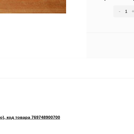
-
о), код товара 769748900700