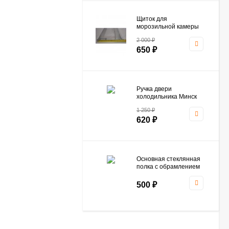
Щиток для
морозильной камеры
Атлант 774142100800
2 000
₽
(ОРИГИНАЛ)
650
₽
Ручка двери
холодильника Минск
Атлант 331603304500
1 250
₽
620
₽
Основная стеклянная
полка с обрамлением
холодильника Атлант
769748500600
500
₽