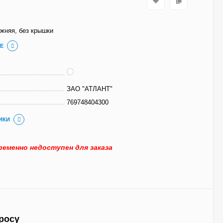
ижняя, без крышки
Е
ЗАО "АТЛАНТ"
769748404300
ИКИ
еменно недоступен для заказа
росу