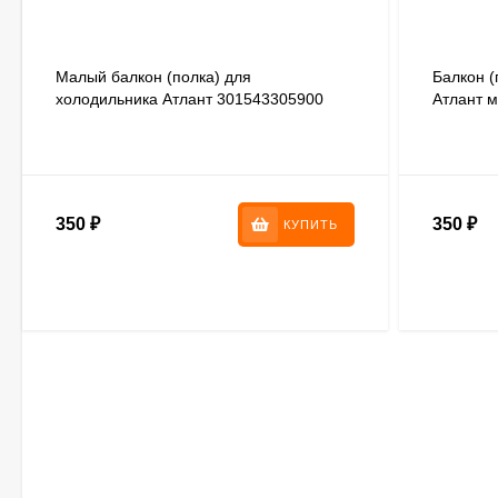
Малый балкон (полка) для
Балкон (
холодильника Атлант 301543305900
Атлант 
3015433
350
₽
350
₽
КУПИТЬ