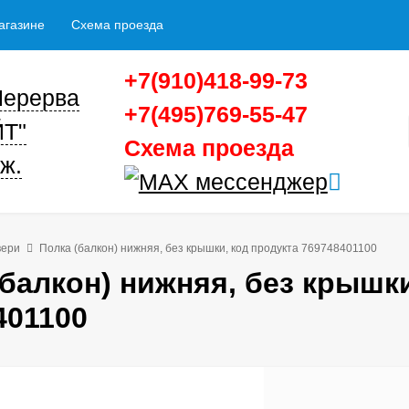
агазине
Схема проезда
+7(910)418-99-73
 Перерва
+7(495)769-55-47
ЙТ"
Схема проезда
ж.
вери
Полка (балкон) нижняя, без крышки, код продукта 769748401100
(балкон) нижняя, без крышки
401100