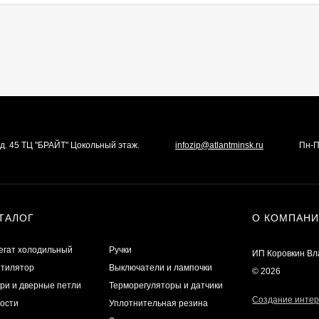
а д. 45 ТЦ "БРАЙТ" Цокольный этаж.
infozip@atlantminsk.ru
Пн-П
ТАЛОГ
О КОМПАН
егат холодильный
Ручки
ИП Коровкин В
тилятор
Выключатели и лампочки
© 2026
ри и дверные петли
Терморегуляторы и датчики
Создание интер
ости
Уплотнительная резина