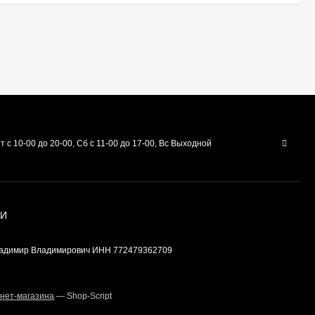
Щиток ящика
морозильной камеры
Атлант 773522412500
3 000
₽
700
₽
Газ для горелки MAPP
PRO 400 грамм
TURBOJET TJ141M
950
₽
т с 10-00 до 20-00, Сб с 11-00 до 17-00, Вс Выходной
Средство для удаления
накипи и жира
(Антинакипин) Care+
ИИ
Protect - (1 пакетик)
250
₽
ладимир Владимирович ИНН 772479362709
Щиток для
нет-магазина
— Shop-Script
морозильной камеры
Атлант 774142100800