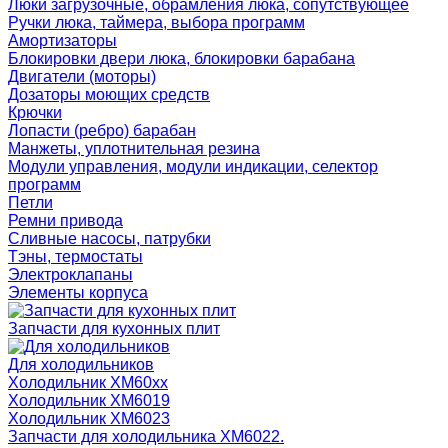
Люки загрузочные, обрамления люка, сопутствующее
Ручки люка, таймера, выбора программ
Амортизаторы
Блокировки двери люка, блокировки барабана
Двигатели (моторы)
Дозаторы моющих средств
Крючки
Лопасти (ребро) барабан
Манжеты, уплотнительная резина
Модули управления, модули индикации, селектор
программ
Петли
Ремни привода
Сливные насосы, патрубки
Тэны, термостаты
Электроклапаны
Элементы корпуса
Запчасти для кухонных плит
Для холодильников
Холодильник ХМ60xx
Холодильник ХМ6019
Холодильник ХМ6023
Запчасти для холодильника ХМ6022.