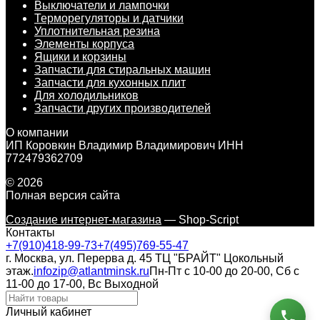
Выключатели и лампочки
Терморегуляторы и датчики
Уплотнительная резина
Элементы корпуса
Ящики и корзины
Запчасти для стиральных машин
Запчасти для кухонных плит
Для холодильников
Запчасти других производителей
О компании
ИП Коровкин Владимир Владимирович ИНН
772479362709
© 2026
Полная версия сайта
Создание интернет-магазина
— Shop-Script
Контакты
+7(910)418-99-73
+7(495)769-55-47
г. Москва, ул. Перерва д. 45 ТЦ "БРАЙТ" Цокольный
этаж.
infozip@atlantminsk.ru
Пн-Пт с 10-00 до 20-00, Сб с
11-00 до 17-00, Вс Выходной
Личный кабинет