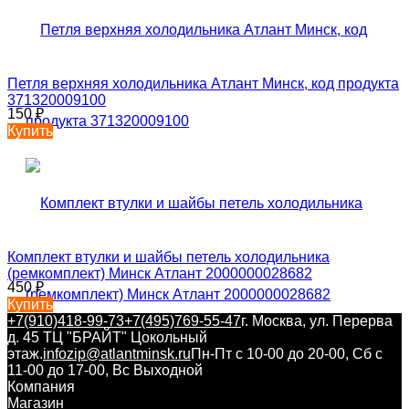
Петля верхняя холодильника Атлант Минск, код продукта
371320009100
150
₽
Купить
Комплект втулки и шайбы петель холодильника
(ремкомплект) Минск Атлант 2000000028682
450
₽
Купить
+7(910)418-99-73
+7(495)769-55-47
г. Москва, ул. Перерва
д. 45 ТЦ "БРАЙТ" Цокольный
этаж.
infozip@atlantminsk.ru
Пн-Пт с 10-00 до 20-00, Сб с
11-00 до 17-00, Вс Выходной
Компания
Магазин