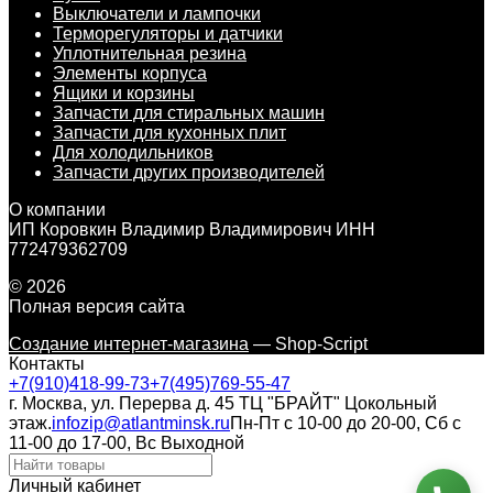
Выключатели и лампочки
Терморегуляторы и датчики
Уплотнительная резина
Элементы корпуса
Ящики и корзины
Запчасти для стиральных машин
Запчасти для кухонных плит
Для холодильников
Запчасти других производителей
О компании
ИП Коровкин Владимир Владимирович ИНН
772479362709
© 2026
Полная версия сайта
Создание интернет-магазина
— Shop-Script
Контакты
+7(910)418-99-73
+7(495)769-55-47
г. Москва, ул. Перерва д. 45 ТЦ "БРАЙТ" Цокольный
этаж.
infozip@atlantminsk.ru
Пн-Пт с 10-00 до 20-00, Сб с
11-00 до 17-00, Вс Выходной
Личный кабинет