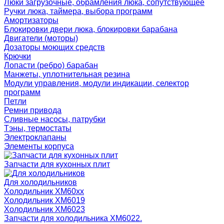
Люки загрузочные, обрамления люка, сопутствующее
Ручки люка, таймера, выбора программ
Амортизаторы
Блокировки двери люка, блокировки барабана
Двигатели (моторы)
Дозаторы моющих средств
Крючки
Лопасти (ребро) барабан
Манжеты, уплотнительная резина
Модули управления, модули индикации, селектор
программ
Петли
Ремни привода
Сливные насосы, патрубки
Тэны, термостаты
Электроклапаны
Элементы корпуса
Запчасти для кухонных плит
Для холодильников
Холодильник ХМ60xx
Холодильник ХМ6019
Холодильник ХМ6023
Запчасти для холодильника ХМ6022.