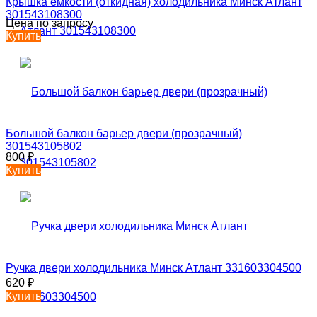
Крышка емкости (откидная) холодильника Минск Атлант
301543108300
Цена по запросу
Купить
Большой балкон барьер двери (прозрачный)
301543105802
800
₽
Купить
Ручка двери холодильника Минск Атлант 331603304500
620
₽
Купить