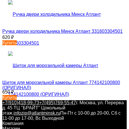
Ручка двери холодильника Минск Атлант 331603304501
620
₽
Купить
Щиток для морозильной камеры Атлант 774142100800
(ОРИГИНАЛ)
650
₽
Купить
+7(910)418-99-73
+7(495)769-55-47
г. Москва, ул. Перерва
д. 45 ТЦ "БРАЙТ" Цокольный
этаж.
infozip@atlantminsk.ru
Пн-Пт с 10-00 до 20-00, Сб с
11-00 до 17-00, Вс Выходной
Компания
Магазин