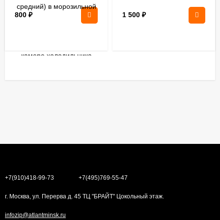
800
₽
1 500
₽
+7(910)418-99-73
+7(495)769-55-47
г. Москва, ул. Перерва д. 45 ТЦ "БРАЙТ" Цокольный этаж.
infozip@atlantminsk.ru