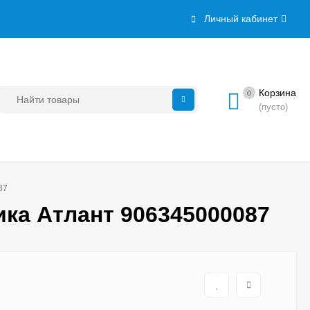
Личный кабинет
Корзина
0
(пусто)
87
ка Атлант 906345000087