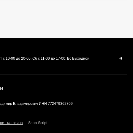
морозильной камеры
Атлант 773522412500
3 000
₽
700
₽
Газ для горелки MAPP
PRO 400 грамм
TURBOJET TJ141M
950
₽
т с 10-00 до 20-00, Сб с 11-00 до 17-00, Вс Выходной
Средство для удаления
накипи и жира
(Антинакипин) Care+
ИИ
Protect - (1 пакетик)
250
₽
ладимир Владимирович ИНН 772479362709
Щиток для
нет-магазина
— Shop-Script
морозильной камеры
Атлант 774142100800
2 000
₽