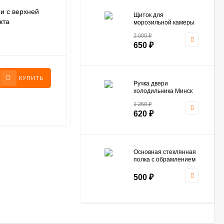
и с верхней
Провод модуля индикации с верхней
Щиток для
кта
правой петлей Атлант 768561212400
морозильной камеры
Атлант 774142100800
2 000
₽
(ОРИГИНАЛ)
650
₽
850
₽
КУПИТЬ
КУПИТЬ
Ручка двери
холодильника Минск
Атлант 331603304500
1 250
₽
620
₽
Основная стеклянная
полка с обрамлением
холодильника Атлант
769748500600
500
₽
Щиток ящика