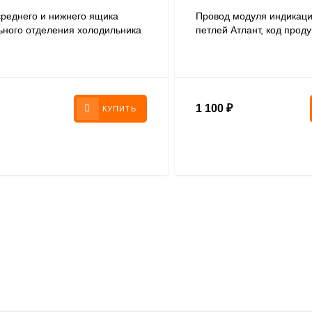
среднего и нижнего ящика
Провод модуля индикаци
ьного отделения холодильника
петлей Атлант, код проду
774142101100
768561217902
1 100
₽
КУПИТЬ