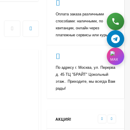
Оплата заказа различными
Щиток ящика
способами: наличными, по
морозильной камеры
квитанции, онлайн через
Атлант 773522412500
3 000
₽
платежные сервисы или курьеру
700
₽
Газ для горелки MAPP
PRO 400 грамм
По адресу г. Москва, ул. Перерва
TURBOJET TJ141M
950
₽
д. 45 ТЦ "БРАЙТ" Цокольный
этаж.. Приходите, мы всегда Вам
рады!
Средство для удаления
накипи и жира
(Антинакипин) Care+
Protect - (1 пакетик)
250
₽
АКЦИЯ!