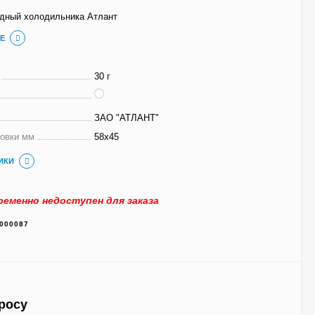
дный холодильника Атлант
Е
30 г
ЗАО "АТЛАНТ"
ковки мм
58x45
ИКИ
еменно недоступен для заказа
000087
росу