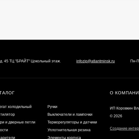
а д. 45 ТЦ "БРАЙТ" Цокольный этаж.
infozip@atlantminsk.ru
Пн-П
ТАЛОГ
О КОМПАН
егат холодильный
Ручки
ИП Коровкин В
тилятор
Выключатели и лампочки
© 2026
ри и дверные петли
Терморегуляторы и датчики
Создание интер
ости
Уплотнительная резина
арители
Элементы корпуса