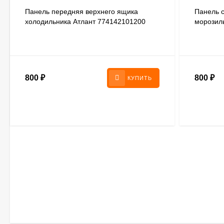
Панель передняя верхнего ящика
Панель 
холодильника Атлант 774142101200
морозил
Атлант 
800
₽
800
₽
КУПИТЬ