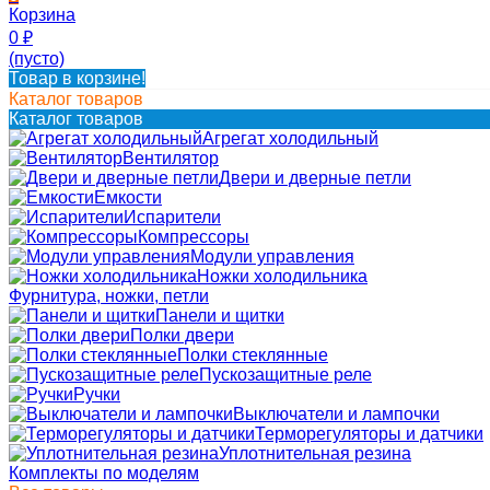
Корзина
0
₽
(пусто)
Товар в корзине!
Каталог товаров
Каталог товаров
Агрегат холодильный
Вентилятор
Двери и дверные петли
Емкости
Испарители
Компрессоры
Модули управления
Ножки холодильника
Фурнитура, ножки, петли
Панели и щитки
Полки двери
Полки стеклянные
Пускозащитные реле
Ручки
Выключатели и лампочки
Терморегуляторы и датчики
Уплотнительная резина
Комплекты по моделям