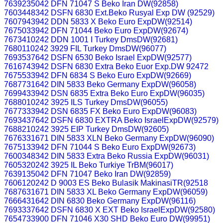
7639235042 DFN 71047 S Beko Iran DW(92858)
7603448342 DSFN 6830 Ext.Beko Rusyal Exp DW (92529)
7607943942 DDN 5833 X Beko Euro ExpDW(92514)
7675033942 DFN 71044 Beko Euro ExpDW(92674)
7673410242 DDN 1001 I Turkey DmsDW(92681)
7680110242 3929 FIL Turkey DmsDW(96077)
7693537642 DSFN 6530 Beko Israel ExpDW(92577)
7616743942 DSFN 6830 Extra Beko Euor Exp.DW 92472
7675533942 DFN 6834 S Beko Euro ExpDW(92669)
7687731642 DIN 5833 Beko Germany ExpDW(96058)
7699433942 DSN 6835 Extra Beko Euro ExpDW(96035)
7688010242 3925 ILS Turkey DmsDW(96055)
7677333942 DSN 6835 FX Beko Euro ExpDW(96083)
7693437642 DSFN 6830 EXTRA Beko IsraelExpDW(92579)
7688210242 3925 EIP Turkey DmsDW(92605)
7676331671 DIN 5833 XLN Beko Germany ExpDW(96090)
7675133942 DFN 71044 S Beko Euro ExpDW(92673)
7600348342 DIN 5833 Extra Beko Russia ExpDW(96031)
7605320242 3925 IL Beko Turkiye TrBM(96017)
7639135042 DFN 71047 Beko Iran DW(92859)
7606120242 D 9003 ES Beko Bulasik MakinasiTR(92518
7687631671 DIN 5833 XL Beko Germany ExpDW(96059)
7666431642 DIN 6830 Beko Germany ExpDW(96116)
7693337642 DSFN 6830 X EXT Beko IsraelExpDW(92580)
7654733900 DFN 71046 X30 SHD Beko Euro DW(99951)