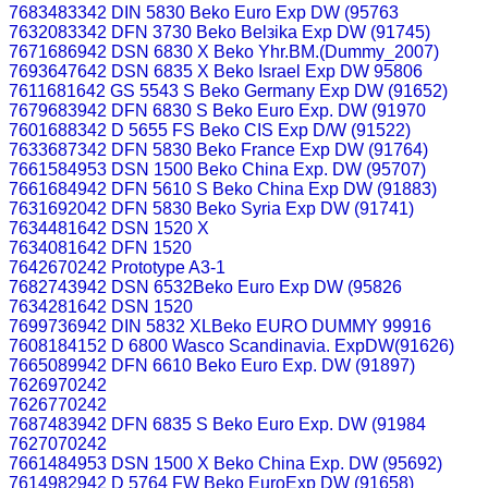
7683483342 DIN 5830 Beko Euro Exp DW (95763
7632083342 DFN 3730 Beko Belзika Exp DW (91745)
7671686942 DSN 6830 X Beko Yhr.BM.(Dummy_2007)
7693647642 DSN 6835 X Beko Israel Exp DW 95806
7611681642 GS 5543 S Beko Germany Exp DW (91652)
7679683942 DFN 6830 S Beko Euro Exp. DW (91970
7601688342 D 5655 FS Beko CIS Exp D/W (91522)
7633687342 DFN 5830 Beko France Exp DW (91764)
7661584953 DSN 1500 Beko China Exp. DW (95707)
7661684942 DFN 5610 S Beko China Exp DW (91883)
7631692042 DFN 5830 Beko Syria Exp DW (91741)
7634481642 DSN 1520 X
7634081642 DFN 1520
7642670242 Prototype A3-1
7682743942 DSN 6532Beko Euro Exp DW (95826
7634281642 DSN 1520
7699736942 DIN 5832 XLBeko EURO DUMMY 99916
7608184152 D 6800 Wasco Scandinavia. ExpDW(91626)
7665089942 DFN 6610 Beko Euro Exp. DW (91897)
7626970242
7626770242
7687483942 DFN 6835 S Beko Euro Exp. DW (91984
7627070242
7661484953 DSN 1500 X Beko China Exp. DW (95692)
7614982942 D 5764 FW Beko EuroExp DW (91658)