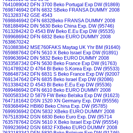
7641089042 DFN 3700 Beko Portugal Exp DW (91869)
7698746942 DFN 6832 SBeko FRANSA DUMMY 2008
7613283742 GSE 4543
7698846942 DFN 6832Beko FRANSA DUMMY 2008
7681884942 DIN 5630 Beko China Exp. DW (95746)
7613284242 D 4543 BW Beko E.Eu Exp DW (95535)
7699686942 DFN 6832 Beko EURO DUMMY 2008
7638670242
7610883842 MSE760FAKS Maytag UK Yhr BM (91640)
7659887642 DFN 5610 X Beko Israel Exp DW (91891)
7699636942 DIN 5832 Beko EURO DUMMY 2008
7633587342 DFN 5630 Beko France Exp DW (91763)
7614789242 D 4764 BI Beko S.Korea Exp. DW (95533)
7686487342 DFN 6831 S Beko France Exp DW (92007
7691347642 DFN 6835 Beko Israel Exp DW (92086)
7613384242 D 4543 BI Beko E.Eu Exp DW (95536)
7699486942 DFN 6610 Beko EURO DUMMY 2008
7600583342 D 5879 FW Beko Belзika Exp DW (91623)
7647181642 DSN 1520 XN Germany Exp. DW (95556)
7693684942 HBI60 Beko China Exp. DW (95785)
7699936942 DDN 5832 XBeko EURO DUMMY 2008
7675183942 DSN 6830 Beko Euro Exp. DW (95714
7635787642 DSN 5610 X Beko Israel Exp DW (95554)
7699236942 DSN 6832 FXBeko EURO DUMMY 2008
7632183342 DFN 5830 Beko Belgium Exp DW (91746)