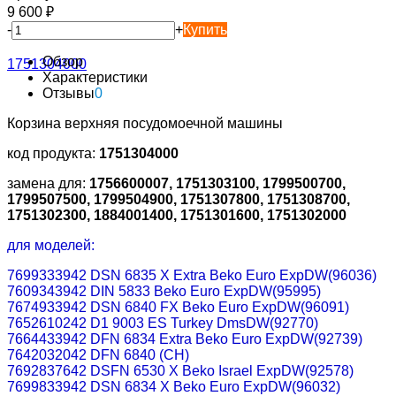
9 600
₽
-
+
Купить
Обзор
Характеристики
Отзывы
0
Корзина верхняя посудомоечной машины
код продукта:
1751304000
замена для:
1756600007, 1751303100, 1799500700,
1799507500, 1799504900, 1751307800, 1751308700,
1751302300, 1884001400, 1751301600, 1751302000
для моделей:
7699333942 DSN 6835 X Extra Beko Euro ExpDW(96036)
7609343942 DIN 5833 Beko Euro ExpDW(95995)
7674933942 DSN 6840 FX Beko Euro ExpDW(96091)
7652610242 D1 9003 ES Turkey DmsDW(92770)
7664433942 DFN 6834 Extra Beko Euro ExpDW(92739)
7642032042 DFN 6840 (CH)
7692837642 DSFN 6530 X Beko Israel ExpDW(92578)
7699833942 DSN 6834 X Beko Euro ExpDW(96032)