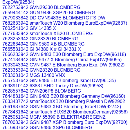
ExpDW(92534)
7622753942 GVN29330 BLOMBERG
7659444142 GUN 9486 XSP20 BLOMBERG
7679033842 DD GVN9483E BLOMBERG FS DW
7682633942 smarTouch W20 Blomberg EuroExpDW(92637)
7602541042 GIV 14385 X
7677683942 smarTouch XB20 BLOMBERG
7623253942 GIN28320 BLOMBERG
7622634942 GIN 9580 XB BLOMBERG
7665531042 GI 34380 X # GI 34381 X
7666233942 GVN 9483 E30 Blomberg Euro ExpDW(96118)
7674134942 GIN 9477 X Blomberg China ExpDW(96095)
7603043942 GVN 9487 E Blomberg Euro Exp. DW (96022)
7623353942 GVN28320 BLOMBERG
7633031042 MGS 13480 VNX
7657537642 GIN 9486 ED Blomberg Israel DW(96135)
7698910142 6383 I SHD Turkey DmsDW(99958)
7628557642 GVN206P8 BLOMBERG
7644831642 GIN 9483 E20 Blomberg Germany DW(96160)
7633437742 smarTouchXB20 Blomberg Palestin DW92902
7661937642 GSN 9483 XBD Blomberg Israel DW(92742)
7678431642 smarTouch BUXB20 BlombergGermany(92656)
7625051042 MGIV 55390 B ELEKTRABREGENZ
7670033942 GSN 9487 XSP Blomberg Euro ExpDW(92700)
7616937642 GSN 9486 XSP6 BLOMBERG