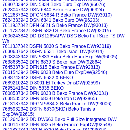
7680733942 DIN 5834 Beko Euro ExpDW(96076)
7628047342 DSN 6840 Beko France DW(96324)
7612637342 DFGN 5834 R Beko France DW(93010)
7624333942 DSN 6841 Beko Euro DW(96203)
7611937342 DFN 6821 S Beko France DW(93013)
7611737342 DSFN 5820 S Beko France DW(93015)
7606243842 DD DS1265APW DSG Beko Full Size FS DW
Wh
7611337342 DSFN 5830 S Beko France DW(93019)
7630637642 DSFN 6531 Beko Israel DW(92914)
7608243942 DIN 5833 Extra Beko Euro ExpDW(96005)
7638635042 DFN 6839 S Beko Iran DW(92864)
7645337342 DFN615 Beko France DW(92813)
7601543942 DFN 6838 Beko Euro ExpDW(92540)
7688743942 DSFN 6632 X BEKO
7689210242 D 8001 EI Turkey DmsDW(92599)
7695141642 DIN 5835 BEKO
7608537342 DFN 6838 B Beko France DW(93031)
7638535042 DFN 6839 Beko Iran DW(92865)
7613137342 DFGN 5834 X Beko France DW(93006)
7685932342 DSFN 6830(SKD) Beko Tunisia
ExpDW(92615)
7612643842 DD DW663 Beko Full Size Integrated D/W
7600147342 DFN 6835 Beko France ExpDW(92548)
7611837342 DSFN 5820 Beko France DW(93014)