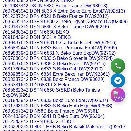
7690143942 DFDN 5630 X BEKO
7611437342 DSFN 5830 Beko France DW(93018)
7607843942 DDN 5833 X Extra Beko Euro ExpDW(92513)
7612037342 DFN 6821 B Beko France DW(93012)
7635035142 DSFN 6830 X Beko Egypt 13Place DW(92889)
7609137342 DSN 6836 X Beko France DW(96246)
7615438342 DSFN 6630 BEKO
7691843942 DDN 5631 X BEKO
7630437642 DSFN 6831 Extra Beko Israel DW(92916)
7686832442 DFN 6833 Beko Romania ExpDW(92609)
7669833942 DSFN 6831 X Beko Euro ExpDW(92702)
7657630342 DFN 6833 S Beko Slovenia DW(92764)
7660037642 DFN 6838 X Beko Israel DW(92755)
7631730642 DFN 6833 S Beko Gulf DW(92910)
7638935042 DFN 6834 Extra Beko Iran DW(92861)
7608337342 DFN 6838 Beko France DW(93029)
7666331642 DIN 6831 FX Beko
7685832342 DSFN 6830 S(SKD) Beko Tunisia
ExpDW(9261
7601843942 DFN 6833 Beko Euro ExpDW(92537)
7601743942 DFN 6833 S Beko Euro ExpDW(92538)
7699957342 DIN58S Beko France DW(96361)
7624433942 DSN 6841 B Beko Euro DW(96204)
7612043942 DSFN 6833 X BEKO
7606220242 D 8001 ESB Beko Bulasik MakinasiTR(92517