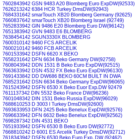
7602843942 GSN 9483 A20 Blomberg Euro ExpDW(92533)
7626213242 6384 HCR Turkey DmsDW(92943)
7684331642 smarTouch XB20 Blomberg Germany (92625)
7660837642 smarTouch XB20 Blomberg Israel (92749)
7652833942 GIN 9486 E20 Blomberg Euro DW(96142)
7651383942 GVN 9483 E6 BLOMBERG
7638454142 SGUN3330X BLOMBERG
7600310142 9460 FCS ARCELIK
7600210142 9460 FCB ARCELIK
7601533942 DSFN 6620 X BEKO
7658231642 DFN 6634 Beko Germany DW(92758)
7608043942 DDN 1531 B Beko Euro ExpDW(92515)
7663633942 DSN 4532 FX Beko Euro ExpDW(96130)
7691433842 DD DW686 BEKO 60CM BUILT IN DWA
7685231642 DSN 6634 Beko Germany ExpDW(96065)
7615243942 DSFN 6530 X Beko Euor Exp.DW 92479
7611137342 DIN 5532 Beko France DW(96236)
7601048342 DIN 1531 Beko Russia ExpDW(96029)
7688610253 D 3003 I Turkey DmsDW(92600)
7693633953 DFN 2425 Beko Benelux ExpDW(92576)
7696633942 DFN 6632 Beko Benelux ExpDW(92562)
7698287342 DIN 4531 BEKO
7651933942 DSFN 6530 B Beko Euro DW(92772)
7668810242 D 6001 ES Arcelik Turkey DmsDW(92712)
7618343942 DSFN 6530 Beko Euro Exp. DW (92462)