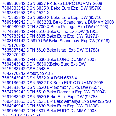
7699336942 DSN 6837 FXBeko EURO DUMMY 2008
7684383342 DSN 6835 X Beko Euro Exp. DW (95768
7692381653 DSN 1521 X
7675383942 DSN 6830 X Beko Euro Exp. DW (95716
7699546942 DUN 6832 XL Beko Scandinavia DUMMY 2008
7640989042 DFN 3700 X Beko Portugal Exp DW (91793)
7674284942 DFN 6510 Beko China Exp DW (91955
7679783942 DFN 6835 Beko Euro Exp. DW (91971)
7608184142 D 5879 UW Beko Scandinav. ExpDW(91618)
7673176942
7635887642 DFN 5610 Beko Israel Exp DW (91788)
7628970242
7699586942 DFN 6630 Beko EURO DUMMY 2008
7694343942 DDN 5830 XBeko Euro Exp DW
7615283742 GSE 4543 E
7642770242 Prototype A3-2
7682643942 DSN 6532 X # DSN 6533 X
7699136942 DSN 6532 FX Beko EURO DUMMY 2008
7634381642 DSN 1520 BR Germany Exp. DW (95547)
7674789242 DFN 6510 Beko Romania Exp DW (92004)
7691083942 DSN 6530 Beko Euro Exp. DW (95788
7692481653 DSN 1521 BR Beko Almanya Exp DW (95790
7664949942 DFN 6630 Beko Euro Exp. DW (91898)
7699786942 DFN 6837 Beko EURO DUMMY 2008
7611581642 GS 5543