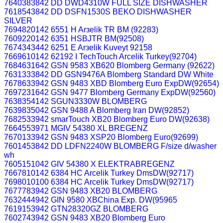
7640383842 DD DWD4310W FULL SIZE DISHWASHER
7618543842 DD DSFN1530S BEKO DISHWASHER
SILVER
7694820142 6551 H Arзelik TR BM (92283)
7609220142 6351 HSBJTR BM(92508)
7674343442 6251 E Arзelik Kuveyt 92158
7669610142 62192 I TechTouch Arcelik Turkey(92704)
7684631642 GSN 9583 XB620 Blomberg Germany (92622)
7631333842 DD GSN9476A Blomberg Standard DW White
7678633942 GSN 9483 XBD Blomberg Euro ExpDW(92654)
7697231642 GSN 9477 Blomberg Germany ExpDW(92560)
7638354142 SGUN3330W BLOMBERG
7639835042 GSN 9488 A Blomberg Iran DW(92852)
7682533942 smarTouch XB20 Blomberg Euro DW(92638)
7664553971 MGIV 54380 XL BREGENZ
7670133942 GSN 9483 XSP20 Blomberg Euro(92699)
7601453842 DD LDFN2240W BLOMBERG F/size d/washer
wh
7605151042 GIV 54380 X ELEKTRABREGENZ
7667810142 6384 HC Arcelik Turkey DmsDW(92717)
7698010100 6384 HC Arcelik Turkey DmsDW(92717)
7677783942 GSN 9483 XB20 BLOMBERG
7632444942 GIN 9580 XBChina Exp. DW(95965
7619153942 GTN28320GZ BLOMBERG
7602743942 GSN 9483 XB20 Blomberg Euro