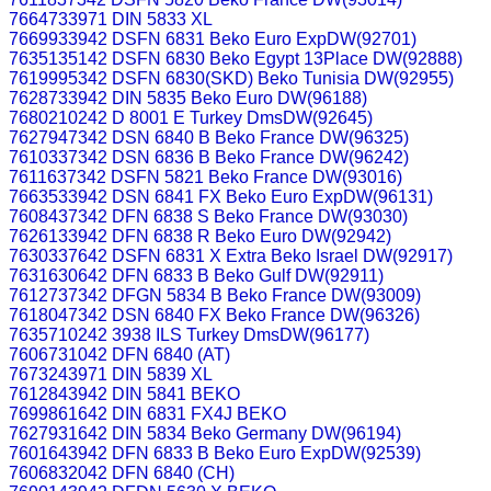
7664733971 DIN 5833 XL
7669933942 DSFN 6831 Beko Euro ExpDW(92701)
7635135142 DSFN 6830 Beko Egypt 13Place DW(92888)
7619995342 DSFN 6830(SKD) Beko Tunisia DW(92955)
7628733942 DIN 5835 Beko Euro DW(96188)
7680210242 D 8001 E Turkey DmsDW(92645)
7627947342 DSN 6840 B Beko France DW(96325)
7610337342 DSN 6836 B Beko France DW(96242)
7611637342 DSFN 5821 Beko France DW(93016)
7663533942 DSN 6841 FX Beko Euro ExpDW(96131)
7608437342 DFN 6838 S Beko France DW(93030)
7626133942 DFN 6838 R Beko Euro DW(92942)
7630337642 DSFN 6831 X Extra Beko Israel DW(92917)
7631630642 DFN 6833 B Beko Gulf DW(92911)
7612737342 DFGN 5834 B Beko France DW(93009)
7618047342 DSN 6840 FX Beko France DW(96326)
7635710242 3938 ILS Turkey DmsDW(96177)
7606731042 DFN 6840 (AT)
7673243971 DIN 5839 XL
7612843942 DIN 5841 BEKO
7699861642 DIN 6831 FX4J BEKO
7627931642 DIN 5834 Beko Germany DW(96194)
7601643942 DFN 6833 B Beko Euro ExpDW(92539)
7606832042 DFN 6840 (CH)