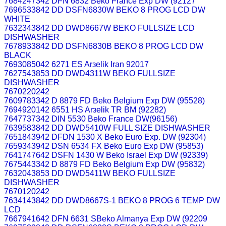
7684247342 DFN 6832 Beko France Exp DW (92127
7696533842 DD DSFN6830W BEKO 8 PROG LCD DW
WHITE
7632343842 DD DWD8667W BEKO FULLSIZE LCD
DISHWASHER
7678933842 DD DSFN6830B BEKO 8 PROG LCD DW
BLACK
7693085042 6271 ES Arзelik Iran 92017
7627543853 DD DWD4311W BEKO FULLSIZE
DISHWASHER
7670220242
7609783342 D 8879 FD Beko Belgium Exp DW (95528)
7694920142 6551 HS Arзelik TR BM (92282)
7647737342 DIN 5530 Beko France DW(96156)
7639583842 DD DWD5410W FULL SIZE DISHWASHER
7651843942 DFDN 1530 X Beko Euro Exp. DW (92304)
7659343942 DSN 6534 FX Beko Euro Exp DW (95853)
7641747642 DSFN 1430 W Beko Israel Exp DW (92339)
7675443342 D 8879 FD Beko Belgium Exp DW (95832)
7632043853 DD DWD5411W BEKO FULLSIZE
DISHWASHER
7670120242
7634143842 DD DWD8667S-1 BEKO 8 PROG 6 TEMP DW
LCD
7667941642 DFN 6631 SBeko Almanya Exp DW (92209