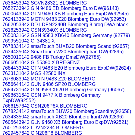
7636453942 SGVN28321 BLOMBERG
7652733942 GIN 9486 ED Blomberg Euro DW(96143)
7600643942 GTN 9460 XB Blomberg Euro ExpDW(92545)
7624133942 MGTN 9483 Z20 Blomberg Euro DW(92953)
7662053842 DD LDFN2240B Blomberg 8 prog DWA black
7616253942 GSN39340X BLOMBERG
7650831642 GSN 9583 XB640 Blomberg Germany (92779)
7699551042 GI 34381 X
7678334142 smarTouch BUXB20 Blomberg Scandi(92657)
7634435042 SmarTouch W20 Blomberg Iran DW(92895)
7650010142 9486 FB Turkey DmsDW(92785)
7666051042 GI 55390 X BREGENZ
7684433942 GTN 9483 E20 Blomberg Euro ExpDW(92624)
7633131042 MGS 42580 INX
7678083942 MGTN 9483 Z20 BLOMBERG
7656644142 GUN 9486 SP20 BLOMBERG
7684731642 GIN 9583 X620 Blomberg Germany (96067)
7698631642 GSN 9477 X Blomberg Germany
ExpDW(92552)
7666157642 GSN206P8X BLOMBERG
7678234142 smarTouch BUW20 BlombergScandinv(92658)
7634335042 smarTouch XB20 Blomberg IranDW(92896)
7605643942 GLN 9460 XB Blomberg Euro ExpDW(92521)
7601253842 LDVN2284 BLOMBERG
7629457642 GIN206P8 BLOMBERG