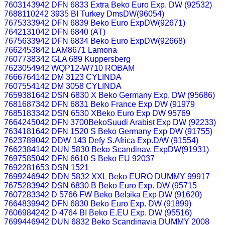
7603143942 DFN 6833 Extra Beko Euro Exp. DW (92532)
7688110242 3935 BI Turkey DmsDW(96054)
7675333942 DFN 6839 Beko Euro ExpDW(92671)
7642131042 DFN 6840 (AT)
7675633942 DFN 6834 Beko Euro ExpDW(92668)
7662453842 LAM8671 Lamona
7607738342 GLA 689 Kuppersberg
7623054942 WQP12-W710 ROBAM
7666764142 DM 3123 CYLINDA
7607554142 DM 3058 CYLINDA
7659381642 DSN 6830 X Beko Germany Exp. DW (95686)
7681687342 DFN 6831 Beko France Exp DW (91979
7685183342 DSN 6530 XBeko Euro Exp DW 95769
7664245042 DFN 3700BekoSuudi Arabist Exp DW (92233)
7634181642 DFN 1520 S Beko Germany Exp DW (91755)
7623789042 DDW 143 Defy S.Africa Exp.D/W (91554)
7662384142 DUN 5830 Beko Scandinav. ExpDW(91931)
7697585042 DFN 6610 S Beko EU 92037
7692281653 DSN 1521
7699246942 DDN 5832 XXL Beko EURO DUMMY 99917
7675283942 DSN 6830 B Beko Euro Exp. DW (95715
7607283342 D 5766 FW Beko Belзika Exp DW (91620)
7664839942 DFN 6830 Beko Euro Exp. DW (91899)
7606984242 D 4764 BI Beko E.EU Exp. DW (95516)
7699446942 DUN 6832 Beko Scandinavia DUMMY 2008