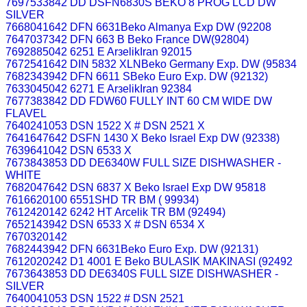
7697533842 DD DSFN6830S BEKO 8 PROG LCD DW
SILVER
7668041642 DFN 6631Beko Almanya Exp DW (92208
7647037342 DFN 663 B Beko France DW(92804)
7692885042 6251 E ArзelikIran 92015
7672541642 DIN 5832 XLNBeko Germany Exp. DW (95834
7682343942 DFN 6611 SBeko Euro Exp. DW (92132)
7633045042 6271 E ArзelikIran 92384
7677383842 DD FDW60 FULLY INT 60 CM WIDE DW
FLAVEL
7640241053 DSN 1522 X # DSN 2521 X
7641647642 DSFN 1430 X Beko Israel Exp DW (92338)
7639641042 DSN 6533 X
7673843853 DD DE6340W FULL SIZE DISHWASHER -
WHITE
7682047642 DSN 6837 X Beko Israel Exp DW 95818
7616620100 6551SHD TR BM ( 99934)
7612420142 6242 HT Arcelik TR BM (92494)
7652143942 DSN 6533 X # DSN 6534 X
7670320142
7682443942 DFN 6631Beko Euro Exp. DW (92131)
7612020242 D1 4001 E Beko BULASIK MAKINASI (92492
7673643853 DD DE6340S FULL SIZE DISHWASHER -
SILVER
7640041053 DSN 1522 # DSN 2521