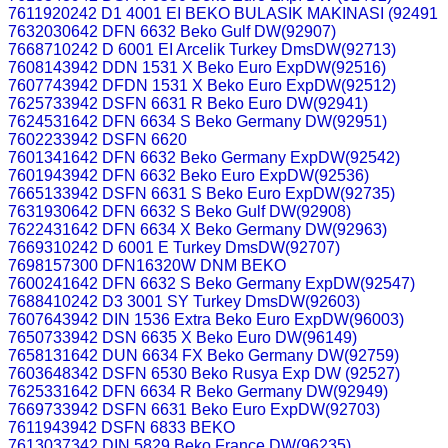
7611920242 D1 4001 EI BEKO BULASIK MAKINASI (92491
7632030642 DFN 6632 Beko Gulf DW(92907)
7668710242 D 6001 EI Arcelik Turkey DmsDW(92713)
7608143942 DDN 1531 X Beko Euro ExpDW(92516)
7607743942 DFDN 1531 X Beko Euro ExpDW(92512)
7625733942 DSFN 6631 R Beko Euro DW(92941)
7624531642 DFN 6634 S Beko Germany DW(92951)
7602233942 DSFN 6620
7601341642 DFN 6632 Beko Germany ExpDW(92542)
7601943942 DFN 6632 Beko Euro ExpDW(92536)
7665133942 DSFN 6631 S Beko Euro ExpDW(92735)
7631930642 DFN 6632 S Beko Gulf DW(92908)
7622431642 DFN 6634 X Beko Germany DW(92963)
7669310242 D 6001 E Turkey DmsDW(92707)
7698157300 DFN16320W DNM BEKO
7600241642 DFN 6632 S Beko Germany ExpDW(92547)
7688410242 D3 3001 SY Turkey DmsDW(92603)
7607643942 DIN 1536 Extra Beko Euro ExpDW(96003)
7650733942 DSN 6635 X Beko Euro DW(96149)
7658131642 DUN 6634 FX Beko Germany DW(92759)
7603648342 DSFN 6530 Beko Rusya Exp DW (92527)
7625331642 DFN 6634 R Beko Germany DW(92949)
7669733942 DSFN 6631 Beko Euro ExpDW(92703)
7611943942 DSFN 6833 BEKO
7613037342 DIN 5829 Beko France DW(96235)