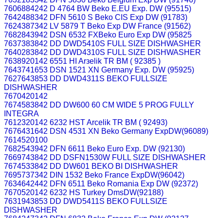
7606884242 D 4764 BW Beko E.EU Exp. DW (95515)
7642488342 DFN 5610 S Beko CIS Exp DW (91783)
7624387342 LV 5879 T Beko Exp DW France (91562)
7682843942 DSN 6532 FXBeko Euro Exp DW (95825
7637383842 DD DWD5410S FULL SIZE DISHWASHER
7640283842 DD DWD4310S FULL SIZE DISHWASHER
7638920142 6551 HI Arзelik TR BM ( 92385 )
7643741653 DSN 1521 XN Germany Exp. DW (95925)
7627643853 DD DWD4311S BEKO FULLSIZE
DISHWASHER
7670420142
7674583842 DD DW600 60 CM WIDE 5 PROG FULLY
INTEGRA
7612320142 6232 HST Arcelik TR BM ( 92493)
7676431642 DSN 4531 XN Beko Germany ExpDW(96089)
7614520100
7682543942 DFN 6611 Beko Euro Exp. DW (92130)
7669743842 DD DSFN1530W FULL SIZE DISHWASHER
7674533842 DD DW601 BEKO BI DISHWASHER
7695737342 DIN 1532 Beko France ExpDW(96042)
7634642442 DFN 6511 Beko Romania Exp DW (92372)
7670520142 6232 HS Turkey DmsDW(92188)
7631943853 DD DWD5411S BEKO FULLSIZE
DISHWASHER