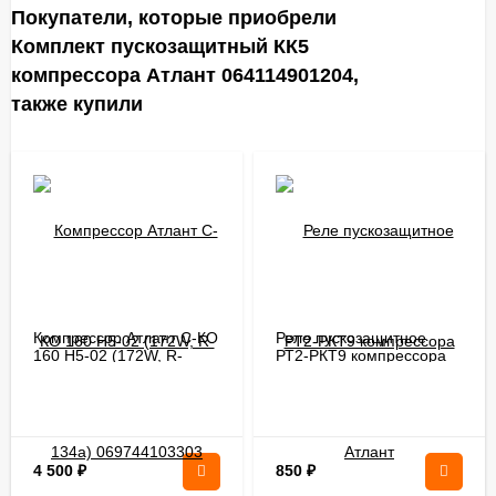
Покупатели, которые приобрели
Комплект пускозащитный КК5
компрессора Атлант 064114901204,
также купили
Компрессор Атлант С-КО
Реле пускозащитное
160 Н5-02 (172W, R-
РТ2-РКТ9 компрессора
134a) 069744103303
Атлант
4 500
₽
850
₽