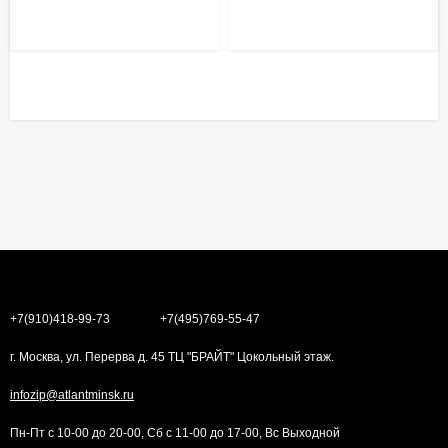
+7(910)418-99-73
+7(495)769-55-47
г. Москва, ул. Перерва д. 45 ТЦ "БРАЙТ" Цокольный этаж.
infozip@atlantminsk.ru
Пн-Пт с 10-00 до 20-00, Сб с 11-00 до 17-00, Вс Выходной