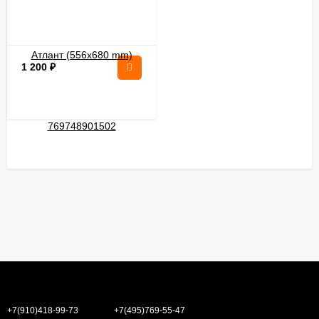
Атлант (556x680 mm)
769748901502
1 200
₽
+7(910)418-99-73
+7(495)769-55-47